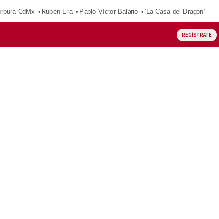
púrpura CdMx
Rubén Lira
Pablo Víctor Balario
‘La Casa del Dragón’
REGÍSTRATE