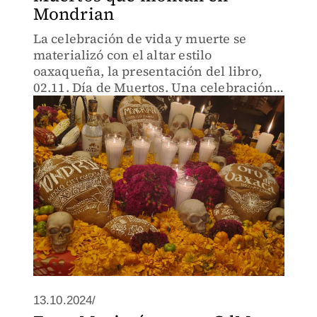
Mondrian
La celebración de vida y muerte se
materializó con el altar estilo
oaxaqueña, la presentación del libro,
02.11. Día de Muertos. Una celebración
de la vida y la muerte. de Déborah Holtz;
y la infografía de Luis Mor que detalla la
tradición mexicana, q
13.10.2024/