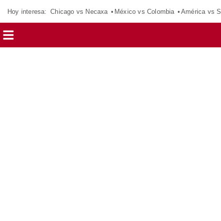
Hoy interesa:
Chicago vs Necaxa
México vs Colombia
América vs S