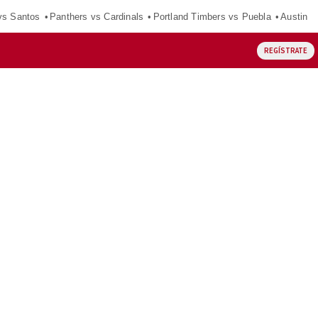
vs Santos
Panthers vs Cardinals
Portland Timbers vs Puebla
Austin F
REGÍSTRATE