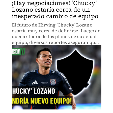
¡Hay negociaciones! ‘Chucky’
Lozano estaría cerca de un
inesperado cambio de equipo
El futuro de Hirving 'Chucky' Lozano
estaría muy cerca de definirse. Luego de
quedar fuera de los planes de su actual
equipo, diversos reportes aseguran que
ya existen negociaciones avanzadas
para que el mexicano continúe su
carrera en otro club.