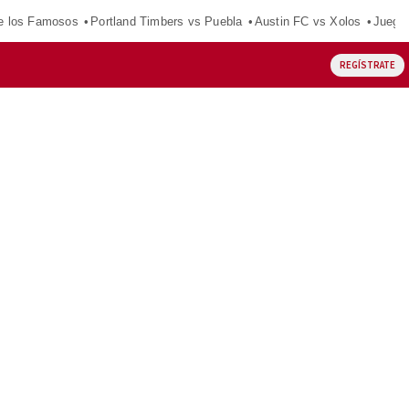
e los Famosos
Portland Timbers vs Puebla
Austin FC vs Xolos
Juego
REGÍSTRATE