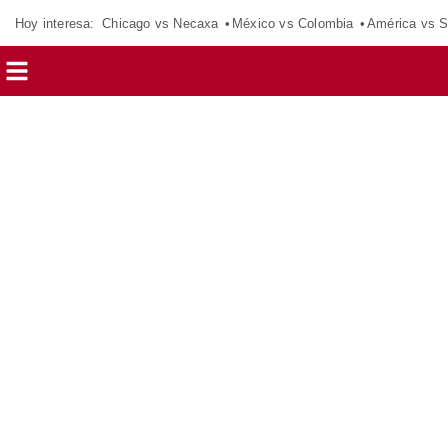
Hoy interesa:
Chicago vs Necaxa
México vs Colombia
América vs S