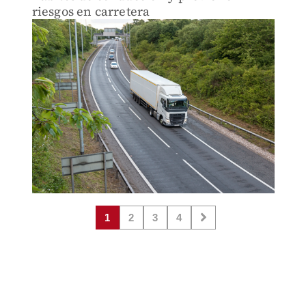
riesgos en carretera
1
2
3
4