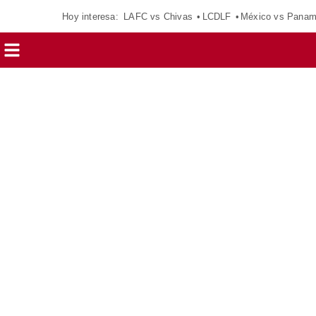
Hoy interesa:
LAFC vs Chivas
LCDLF
México vs Pana