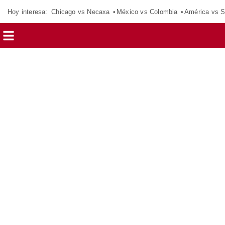
Hoy interesa:
Chicago vs Necaxa
México vs Colombia
América vs S