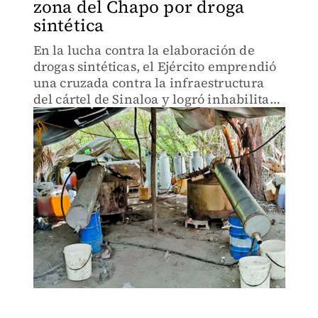
zona del Chapo por droga
sintética
En la lucha contra la elaboración de
drogas sintéticas, el Ejército emprendió
una cruzada contra la infraestructura
del cártel de Sinaloa y logró inhabilitar
por lo menos 71 narcolaboratorios solo
en junio.