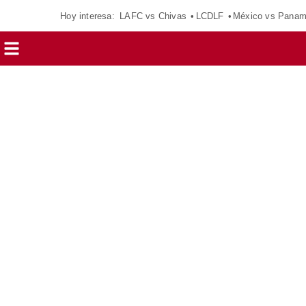
Hoy interesa:
LAFC vs Chivas
LCDLF
México vs Pana