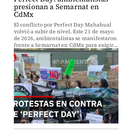
presionan a Semarnat en
CdMx
El conflicto por Perfect Day Mahahual
volvió a subir de nivel. Este 21 de mayo
de 2026, ambientalistas se manifestaron
frente a Semarnat en CdMx para exigir
un resolutivo oficial y firmado que
confirme el freno al proyecto turístico
impulsado en la c