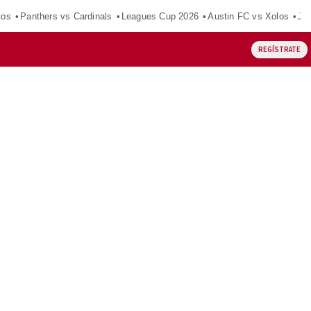
tos
Panthers vs Cardinals
Leagues Cup 2026
Austin FC vs Xolos
Ju
REGÍSTRATE