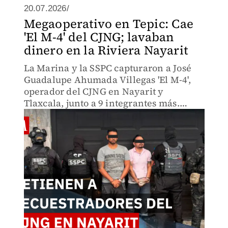
20.07.2026/
Megaoperativo en Tepic: Cae
'El M-4' del CJNG; lavaban
dinero en la Riviera Nayarit
La Marina y la SSPC capturaron a José
Guadalupe Ahumada Villegas 'El M-4',
operador del CJNG en Nayarit y
Tlaxcala, junto a 9 integrantes más.
Omar García Harfuch confirmó que
pertenecían a la red de 'El Jardinero'.