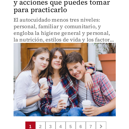
y acciones que puedes tomar
para practicarlo
El autocuidado menos tres niveles:
personal, familiar y comunitario, y
engloba la higiene general y personal,
la nutrición, estilos de vida y los factores
ambientales y socioeconómicos.
1
2
3
4
5
6
7