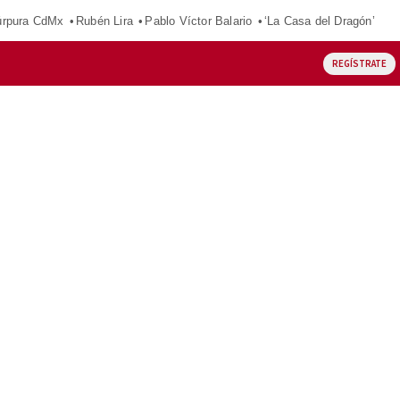
púrpura CdMx
Rubén Lira
Pablo Víctor Balario
‘La Casa del Dragón’
REGÍSTRATE