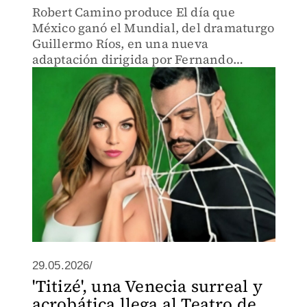
Robert Camino produce El día que
México ganó el Mundial, del dramaturgo
Guillermo Ríos, en una nueva
adaptación dirigida por Fernando
Zuluaga y protagonizada por Carlos
Speitzer y Alexa Martin.
29.05.2026/
'Titizé', una Venecia surreal y
acrobática llega al Teatro de