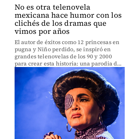
No es otra telenovela
mexicana hace humor con los
clichés de los dramas que
vimos por años
El autor de éxitos como 12 princesas en
pugna y Niño perdido, se inspiró en
grandes telenovelas de los 90 y 2000
para crear esta historia: una parodia de
las telenovelas más famosas que han
marcado a millones de espectadores
durante décadas.