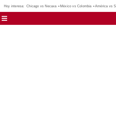
Hoy interesa:
Chicago vs Necaxa
México vs Colombia
América vs S