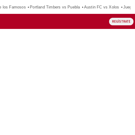
e los Famosos
Portland Timbers vs Puebla
Austin FC vs Xolos
Juego
REGÍSTRATE