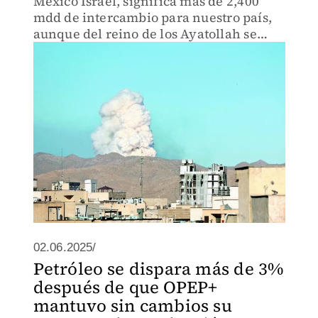
México Israel, significa más de 2,400
mdd de intercambio para nuestro país,
aunque del reino de los Ayatollah se
interrumpiría la proveeduría de
semiconductores; a escala global, el
saldo económico será mucho más
02.06.2025/
Petróleo se dispara más de 3%
después de que OPEP+
mantuvo sin cambios su