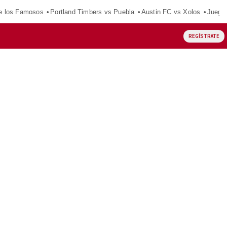
e los Famosos
Portland Timbers vs Puebla
Austin FC vs Xolos
Juego
REGÍSTRATE