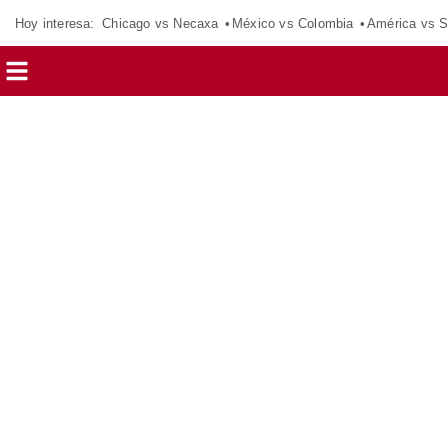
Hoy interesa:
Chicago vs Necaxa
México vs Colombia
América vs S