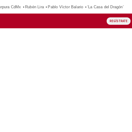
púrpura CdMx
Rubén Lira
Pablo Víctor Balario
‘La Casa del Dragón’
REGÍSTRATE