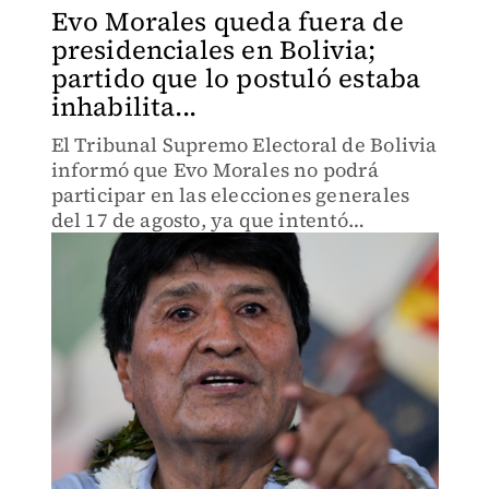
Evo Morales queda fuera de
presidenciales en Bolivia;
partido que lo postuló estaba
inhabilita...
El Tribunal Supremo Electoral de Bolivia
informó que Evo Morales no podrá
participar en las elecciones generales
del 17 de agosto, ya que intentó
postularse a través del Partido de Acción
Nacional Boliviano (Pan-Bol), el cual fue
inhabilitado recient