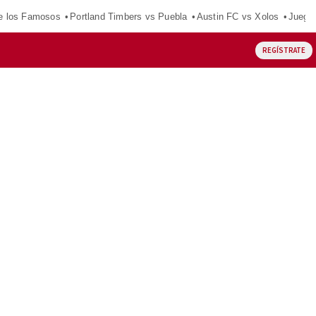
e los Famosos
Portland Timbers vs Puebla
Austin FC vs Xolos
Juego
REGÍSTRATE