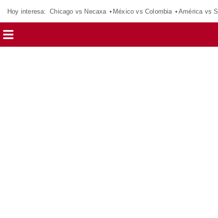
Hoy interesa:
Chicago vs Necaxa
México vs Colombia
América vs S