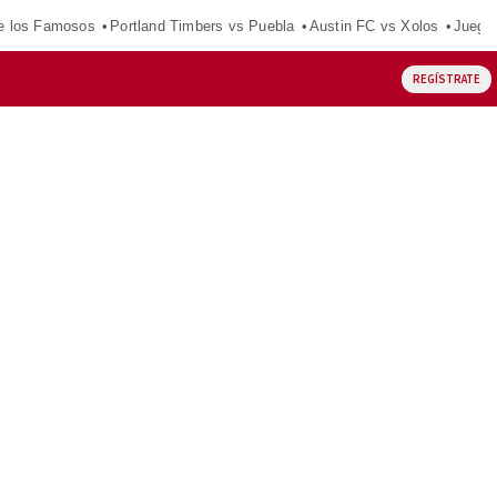
e los Famosos
Portland Timbers vs Puebla
Austin FC vs Xolos
Juego
REGÍSTRATE