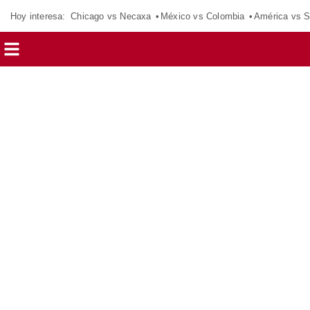
Hoy interesa:
Chicago vs Necaxa
México vs Colombia
América vs S