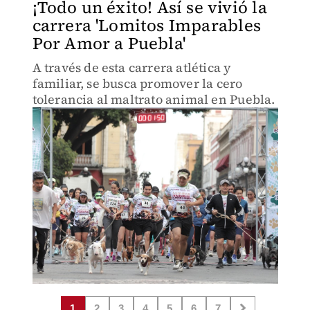
¡Todo un éxito! Así se vivió la
carrera 'Lomitos Imparables
Por Amor a Puebla'
A través de esta carrera atlética y
familiar, se busca promover la cero
tolerancia al maltrato animal en Puebla.
1
2
3
4
5
6
7