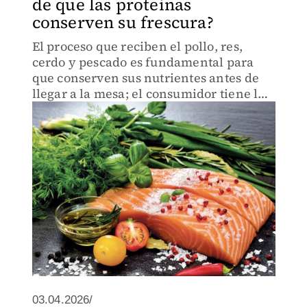
de que las proteinas
conserven su frescura?
El proceso que reciben el pollo, res,
cerdo y pescado es fundamental para
que conserven sus nutrientes antes de
llegar a la mesa; el consumidor tiene la
posibilidad de elegir mejor donde
compra, destaca Sean Grundey, Chef
embajador de Freshbox
03.04.2026/