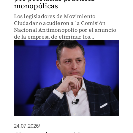
monopólicas
Los legisladores de Movimiento
Ciudadano acudieron a la Comisión
Nacional Antimonopolio por el anuncio
de la empresa de eliminar los
videojuegos físicos en 2028; advierten
riesgos de precios desmedidos y la
desaparición del mercado de segunda
mano.
24.07.2026/