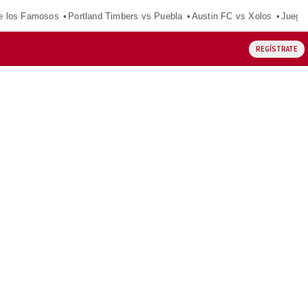
e los Famosos
Portland Timbers vs Puebla
Austin FC vs Xolos
Juego
REGÍSTRATE