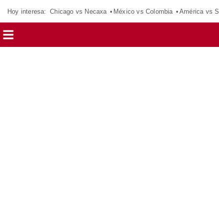
Hoy interesa:
Chicago vs Necaxa
México vs Colombia
América vs S