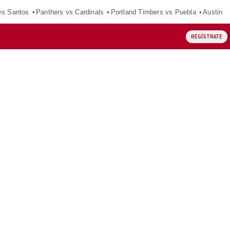
vs Santos
Panthers vs Cardinals
Portland Timbers vs Puebla
Austin F
REGÍSTRATE