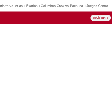
rlotte vs. Atlas
Exatlón
Columbus Crew vs Pachuca
Juegos Centroam
REGÍSTRATE