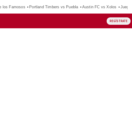
e los Famosos
Portland Timbers vs Puebla
Austin FC vs Xolos
Juego
REGÍSTRATE