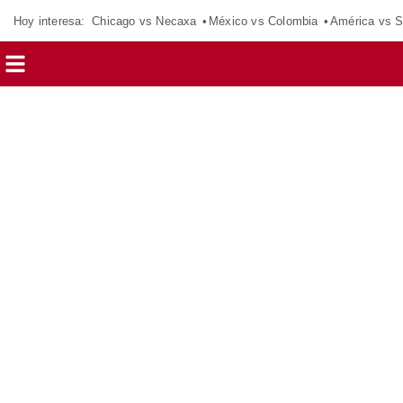
Hoy interesa:
Chicago vs Necaxa
México vs Colombia
América vs S