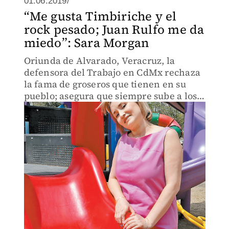
01.06.2019/
“Me gusta Timbiriche y el
rock pesado; Juan Rulfo me da
miedo”: Sara Morgan
Oriunda de Alvarado, Veracruz, la
defensora del Trabajo en CdMx rechaza
la fama de groseros que tienen en su
pueblo; asegura que siempre sube a los
aviones con un rosario, y reconoce que
el término fifí puede tener una
connotación peyorativa.