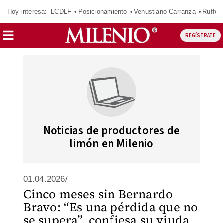
Hoy interesa:
LCDLF
Posicionamiento
Venustiano Carranza
Ruffo 
REGÍSTRATE
Noticias de productores de
limón en Milenio
01.04.2026/
Cinco meses sin Bernardo
Bravo: “Es una pérdida que no
se supera”, confiesa su viuda