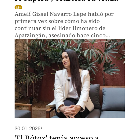
Amelí Gissel Navarro Lepe habló por
primera vez sobre cómo ha sido
continuar sin el líder limonero de
Apatzingán, asesinado hace cinco
meses; exige al Estado mexicano
garantizar la vida de quienes alzan la
voz.
30.01.2026/
'El Bótox' tenía acceso a