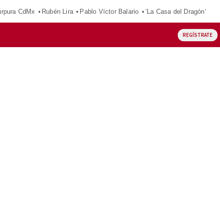
púrpura CdMx
Rubén Lira
Pablo Víctor Balario
‘La Casa del Dragón’
REGÍSTRATE