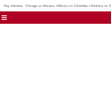
Hoy interesa:
Chicago vs Necaxa
México vs Colombia
América vs S