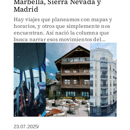
Marbella, Sierra Nevada y
Madrid
Hay viajes que planeamos con mapas y
horarios, y otros que simplemente nos
encuentran. Así nació la columna que
busca narrar esos movimientos del
cuerpo y del alma; viajar no es solo
desplazarse, es también observar,
escuchar, sentir
23.07.2025/