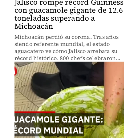
Jalisco rompe récord Guinness
con guacamole gigante de 12.6
toneladas superando a
Michoacán
Michoacán perdió su corona. Tras años
siendo referente mundial, el estado
aguacatero ve cómo Jalisco arrebata su
récord histórico. 800 chefs celebraron
en Guadalajara mientras el legado
michoacano se desvanece. Una historia
de gloria y caída