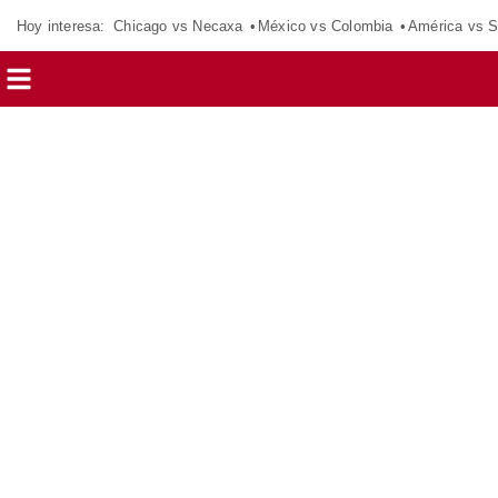
Hoy interesa:
Chicago vs Necaxa
México vs Colombia
América vs S