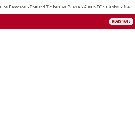
e los Famosos
Portland Timbers vs Puebla
Austin FC vs Xolos
Juego
REGÍSTRATE