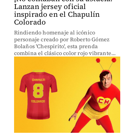
Lanzan jersey oficial
inspirado en el Chapulín
Colorado
Rindiendo homenaje al icónico
personaje creado por Roberto Gómez
Bolaños 'Chespirito', esta prenda
combina el clásico color rojo vibrante
con el emblemático escudo del corazón
amarillo y las siglas 'CH'