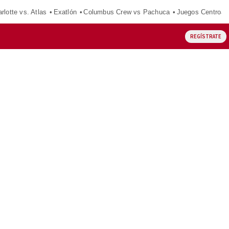
rlotte vs. Atlas
Exatlón
Columbus Crew vs Pachuca
Juegos Centroam
REGÍSTRATE