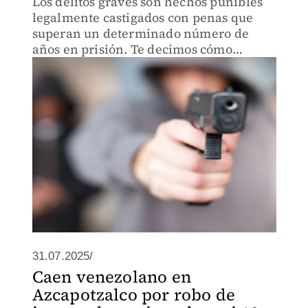
Los delitos graves son hechos punibles
legalmente castigados con penas que
superan un determinado número de
años en prisión. Te decimos cómo
identificarlos y cuáles son según el
Código de Procedimientos Penales.
31.07.2025/
Caen venezolano en
Azcapotzalco por robo de