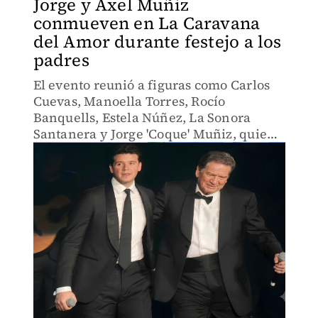
Jorge y Áxel Muñiz
conmueven en La Caravana
del Amor durante festejo a los
padres
El evento reunió a figuras como Carlos
Cuevas, Manoella Torres, Rocío
Banquells, Estela Núñez, La Sonora
Santanera y Jorge 'Coque' Muñiz, quien
protagonizó uno de los momentos más
emotivos de la noche al compartir
escenario con su hijo, Áxel Muñiz.