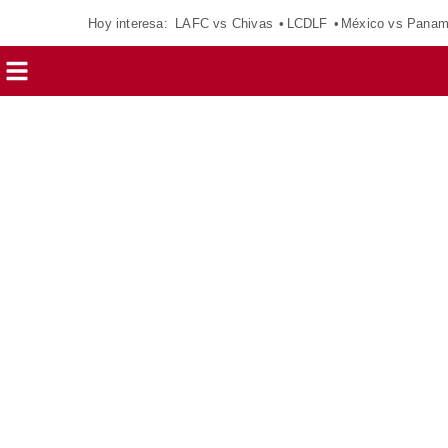
Hoy interesa:
LAFC vs Chivas
LCDLF
México vs Pana