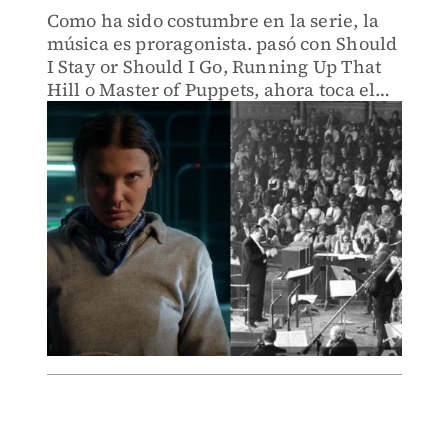
Como ha sido costumbre en la serie, la
música es proragonista. pasó con Should
I Stay or Should I Go, Running Up That
Hill o Master of Puppets, ahora toca el
turno a la clásica canción de rock.