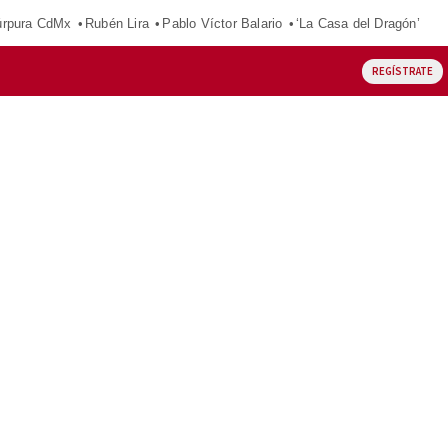
púrpura CdMx
Rubén Lira
Pablo Víctor Balario
‘La Casa del Dragón’
REGÍSTRATE