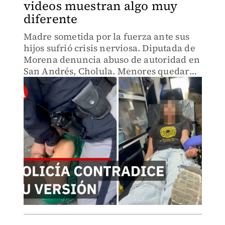
videos muestran algo muy
diferente
Madre sometida por la fuerza ante sus
hijos sufrió crisis nerviosa. Diputada de
Morena denuncia abuso de autoridad en
San Andrés, Cholula. Menores quedaron
abandonados hasta llegada del padre.
Derechos Humanos interviene para
esclarecer lo ocurrido.