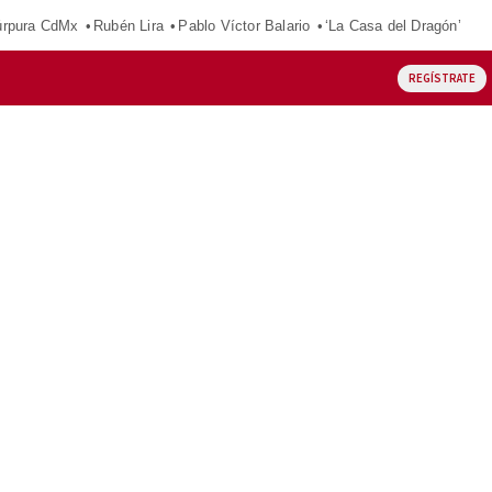
púrpura CdMx
Rubén Lira
Pablo Víctor Balario
‘La Casa del Dragón’
REGÍSTRATE