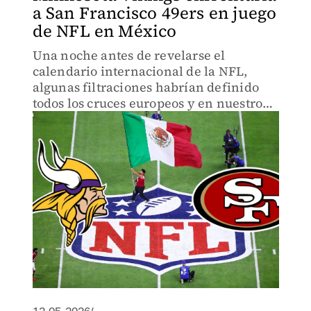
a San Francisco 49ers en juego
de NFL en México
Una noche antes de revelarse el
calendario internacional de la NFL,
algunas filtraciones habrían definido
todos los cruces europeos y en nuestro
país; de momento, lo único oficial es de
los duelos en Australia, Río de Janeiro y
Madrid