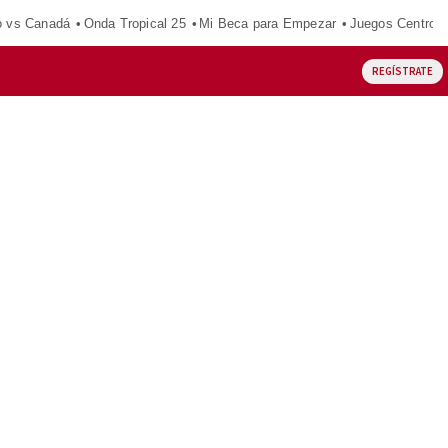
o vs Canadá
Onda Tropical 25
Mi Beca para Empezar
Juegos Centroa
REGÍSTRATE