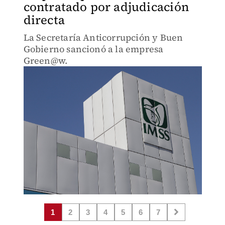
contratado por adjudicación
directa
La Secretaría Anticorrupción y Buen
Gobierno sancionó a la empresa
Green@w.
1
2
3
4
5
6
7