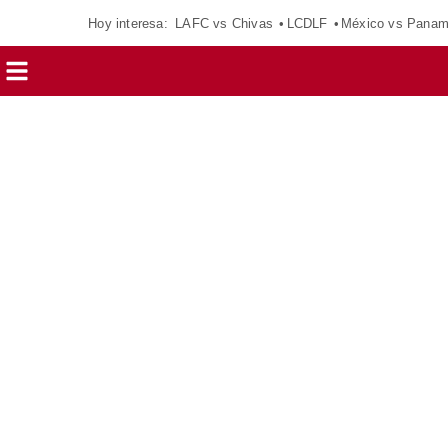
Hoy interesa:
LAFC vs Chivas
LCDLF
México vs Pana