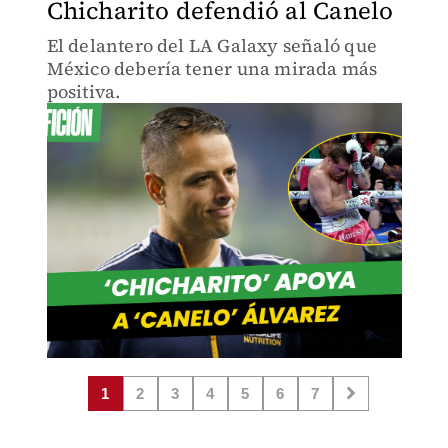
Chicharito defendió al Canelo
El delantero del LA Galaxy señaló que
México debería tener una mirada más
positiva.
1
2
3
4
5
6
7