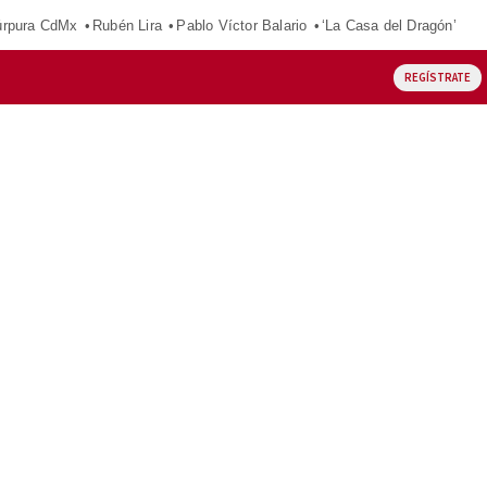
púrpura CdMx
Rubén Lira
Pablo Víctor Balario
‘La Casa del Dragón’
REGÍSTRATE