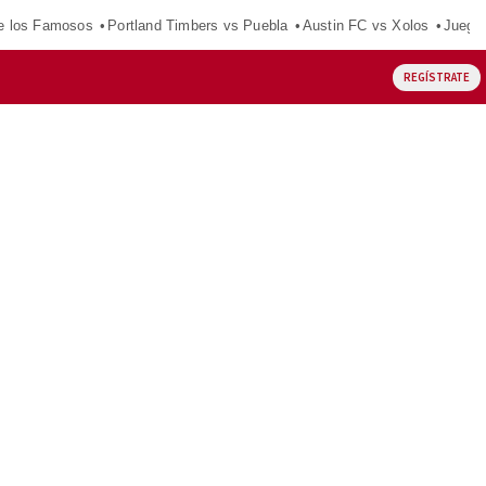
e los Famosos
Portland Timbers vs Puebla
Austin FC vs Xolos
Juego
REGÍSTRATE