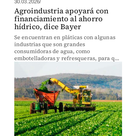
30.03.2026/
Agroindustria apoyará con
financiamiento al ahorro
hídrico, dice Bayer
Se encuentran en pláticas con algunas
industrias que son grandes
consumidoras de agua, como
embotelladoras y refresqueras, para que
sean ellas quienes financien los equipos
para los agricultores