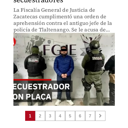
La Fiscalía General de Justicia de
Zacatecas cumplimentó una orden de
aprehensión contra el antiguo jefe de la
policía de Tlaltenango. Se le acusa de
participar activamente en privaciones
ilegales de la libertad mientras
ostentaba el cargo público.
1
2
3
4
5
6
7