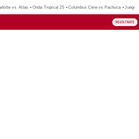
rlotte vs. Atlas
Onda Tropical 25
Columbus Crew vs Pachuca
Juegos
REGÍSTRATE