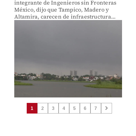
integrante de Ingenieros sin Fronteras
México, dijo que Tampico, Madero y
Altamira, carecen de infraestructura
contra escasez de agua y
desbordamientos
1
2
3
4
5
6
7